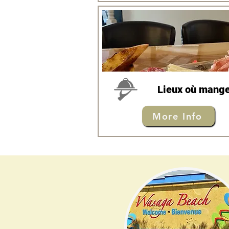
Lieux où mang
More Info