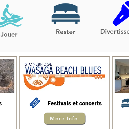
Divertis
Rester
Jouer
s
Festivals et concerts
More Info