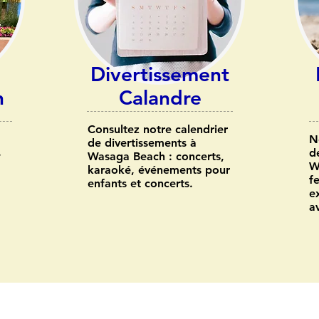
Divertissement
h
Calandre
Consultez notre calendrier
N
de divertissements à
.
d
Wasaga Beach : concerts,
W
karaoké, événements pour
f
enfants et concerts.
e
a