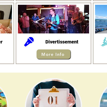
er
Divertissement
More Info