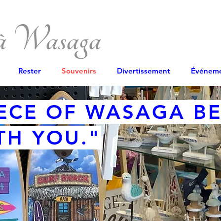
 à Wasaga
Rester
Souvenirs
Divertissement
Événem
IECE OF WASAGA B
H YOU."