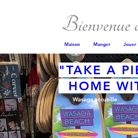
Bienvenue
Maison
Manger
Jouer
"TAKE A P
HOME WIT
Wasaga accueille