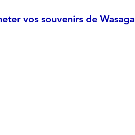
eter vos souvenirs de Wasag
Lollipop Lollipop
41 Mosley St, Wasaga Beach, ON L9Z 2K3
tel:
Category:
Gifts
Pedro's Gift Shop
55 Mosley St, Wasaga Beach, ON L9Z 2X1
Canada